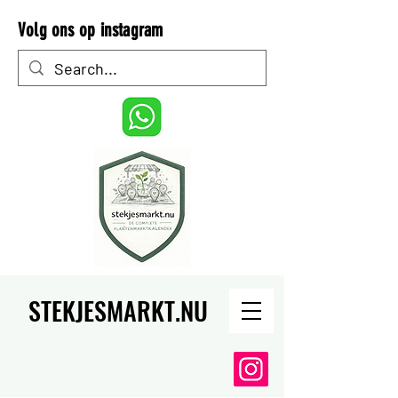
Volg ons op instagram
STEKJESMARKT.NU